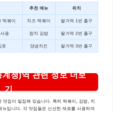
추천 메뉴
위치
한 떡볶이
치즈 떡볶이
팔거역 1번 출구
 사용
참치 김밥
팔거역 2번 출구
김옷
양념치킨
팔거역 3번 출구
계청)역 관련 정보 더보
기
맛집이 밀집해 있습니다. 특히 떡볶이, 김밥, 치
메뉴입니다. 각 맛집들은 신선한 재료를 사용하여