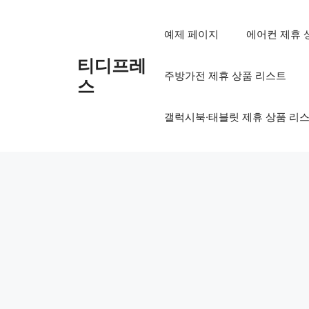
컨
텐
예제 페이지
에어컨 제휴 
츠
로
티디프레
주방가전 제휴 상품 리스트
건
스
너
뛰
갤럭시북·태블릿 제휴 상품 리
기