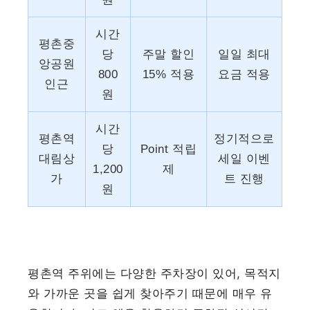
시간
평촌중
당
주말 할인
일일 최대
앙공원
800
15% 적용
요금 적용
인근
원
시간
평촌역
정기적으로
당
Point 적립
대림상
세일 이벤
1,200
제
가
트 진행
원
평촌역 주위에는 다양한 주차장이 있어, 목적지
와 가까운 곳을 쉽게 찾아주기 때문에 매우 유