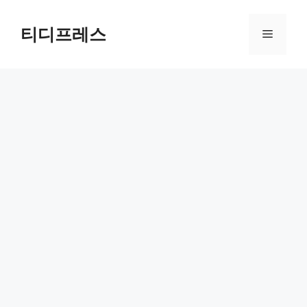
컨
텐
티디프레스
메
츠
로
뉴
건
너
뛰
기