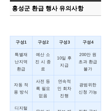
홍성군 환급 행사 유의사항
구성1
구성2
구성3
구성4
특별재
예산 소
200만 원
10일 후
난지역
진 시 종
초과 환급
지급
환급
료
불가
사전 등
연속적
자동 적
광범위한
록 필요
인 회차
용 방식
신청 가능
없음
진행
디지털