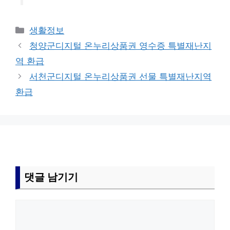
카
생활정보
테
청양군디지털 온누리상품권 영수증 특별재난지
고
역 환급
리
서천군디지털 온누리상품권 선물 특별재난지역
환급
댓글 남기기
댓
글