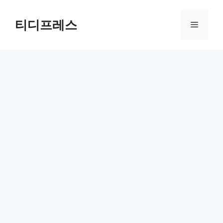
컨
텐
티디프레스
메
츠
로
뉴
건
너
뛰
기