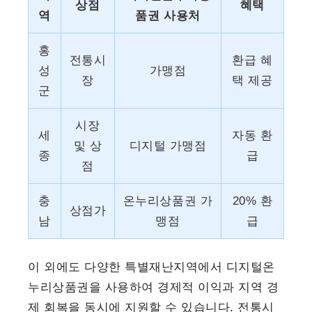
상점
혜택
역
품권 사용처
홍
전통시
환급 혜
성
가맹점
장
택 제공
군
시장
세
자동 환
및 상
디지털 가맹점
종
급
점
충
온누리상품권 가
20% 환
상점가
남
맹점
급
이 외에도 다양한 특별재난지역에서 디지털온
누리상품권을 사용하여 경제적 이익과 지역 경
제 회복을 동시에 지원할 수 있습니다. 전통시