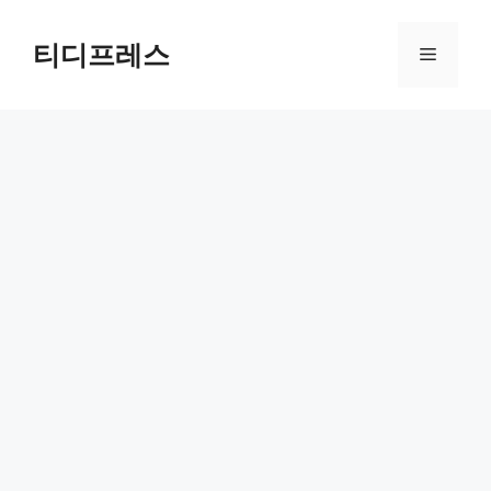
컨
텐
티디프레스
메
츠
로
뉴
건
너
뛰
기