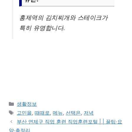
홍제역의 김치찌개와 스테이크가
특히 유명합니다.
카
생활정보
테
태
고민을
,
때때로
,
메뉴
,
선택은
,
저녁
고
그
부산 연제구 직업 훈련 직업훈련포털 | | 꿀팁·요
리
약·총정리