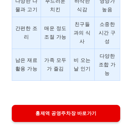
다양한 나
부드러운
바삭한
영양가
물과 고기
치킨
식감
높음
친구들
소중한
간편한 조
매운 정도
과의 식
시간 구
리
조절 가능
사
성
다양한
남은 재료
가족 모두
비 오는
조합 가
활용 가능
가 즐김
날 인기
능
홍제역 공영주차장 바로가기