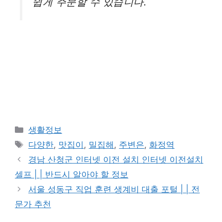
쉽게 주문할 수 있습니다.
카
생활정보
테
태
다양한
,
맛집이
,
밀집해
,
주변은
,
화정역
고
그
경남 산청군 인터넷 이전 설치 인터넷 이전설치
리
셀프 | | 반드시 알아야 할 정보
서울 성동구 직업 훈련 생계비 대출 포털 | | 전
문가 추천