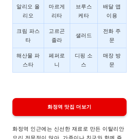
알리오 올
마르게
브루스
배달 앱
리오
리타
케타
이용
크림 파스
고르곤
전화 주
샐러드
타
졸라
문
해산물 파
페퍼로
디핑 소
매장 방
스타
니
스
문
화정역 맛집 더보기
화정역 인근에는 신선한 재료로 만든 이탈리안
요리 전문점이 많아, 가족이나 친구와 함께 즐