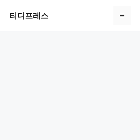
컨
텐
티디프레스
메
츠
로
뉴
건
너
뛰
기