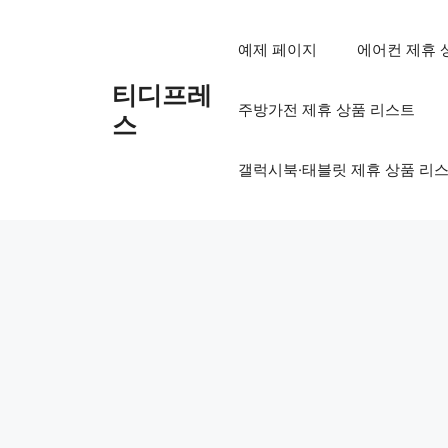
컨
텐
예제 페이지
에어컨 제휴 
츠
로
티디프레
주방가전 제휴 상품 리스트
건
스
너
뛰
갤럭시북·태블릿 제휴 상품 리
기