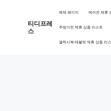
컨
텐
예제 페이지
에어컨 제휴 
츠
로
티디프레
주방가전 제휴 상품 리스트
건
스
너
뛰
갤럭시북·태블릿 제휴 상품 리
기