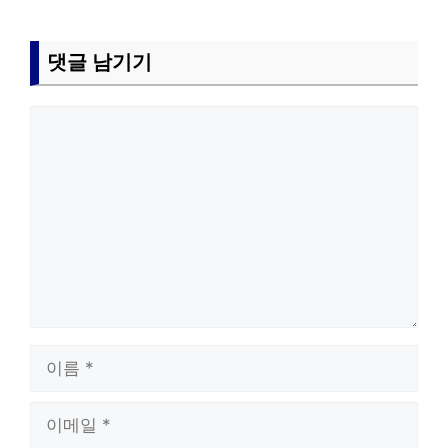
댓글 남기기
댓
글
이
름
이
메