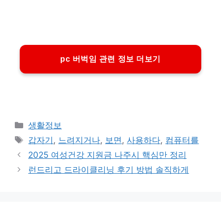
pc 버벅임 관련 정보 더보기
카
생활정보
테
태
갑자기
,
느려지거나
,
보면
,
사용하다
,
컴퓨터를
고
그
2025 여성건강 지원금 나주시 핵심만 정리
리
런드리고 드라이클리닝 후기 방법 솔직하게