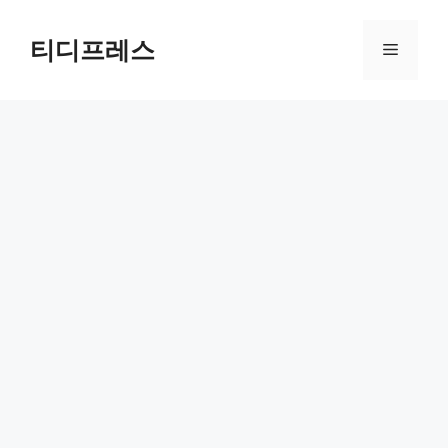
컨
텐
티디프레스
메
츠
로
뉴
건
너
뛰
기