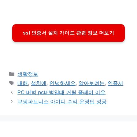
ssl 인증서 설치 가이드 관련 정보 더보기
카
생활정보
테
태
대해
,
설치에
,
안녕하세요
,
알아보려는
,
인증서
고
그
PC 버벅 pc버벅일때 거릴 플레이 이유
리
쿠팡파트너스 아이디 수익 운영팁 성공