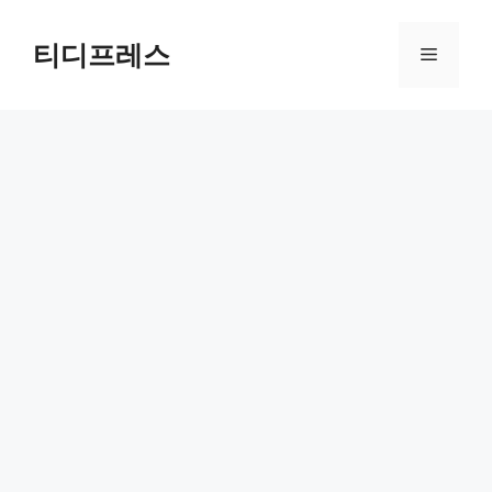
컨
텐
티디프레스
메
츠
로
뉴
건
너
뛰
기