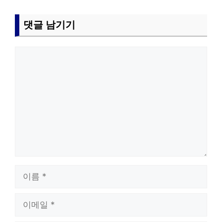
댓글 남기기
댓
글
이
름
이
메